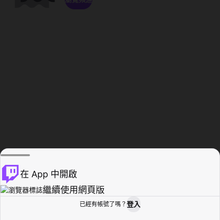
在 App 中開啟
繼續使用網頁版
登入
已經有帳號了嗎？
創作者基地
瀏覽
活動紀錄
個人檔案