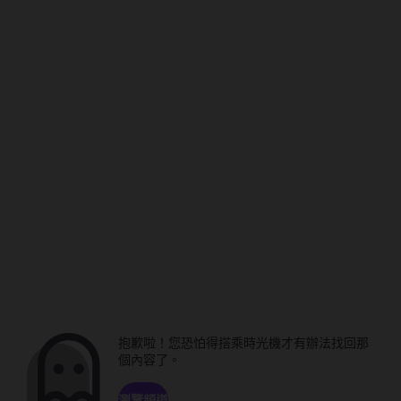
抱歉啦！您恐怕得搭乘時光機才有辦法找回那
個內容了。
瀏覽頻道