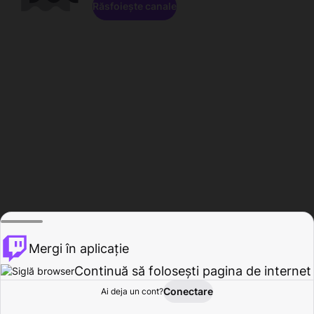
Răsfoiește canale
Mergi în aplicație
Continuă să folosești pagina de internet
Conectare
Ai deja un cont?
Acasă
Răsfoire
Activitate
Profil