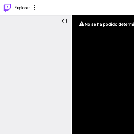
⌥
P
Explorar
No se ha podido determin