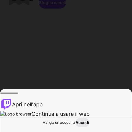
Sfoglia canali
Apri nell'app
Continua a usare il web
Accedi
Hai già un account?
Base
Sfoglia
Attività
Profilo