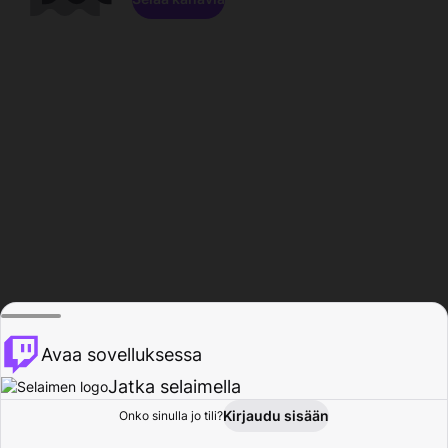
Avaa sovelluksessa
Jatka selaimella
Kirjaudu sisään
Onko sinulla jo tili?
Koti
Selaa
Toiminta
Profiili