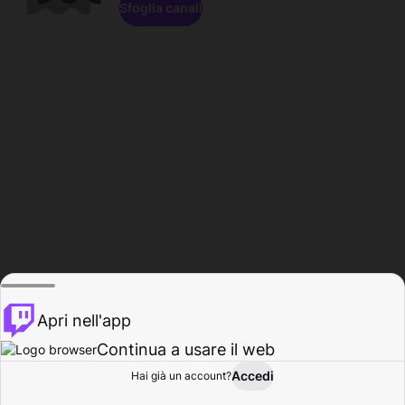
Sfoglia canali
Apri nell'app
Continua a usare il web
Accedi
Hai già un account?
Base
Sfoglia
Attività
Profilo