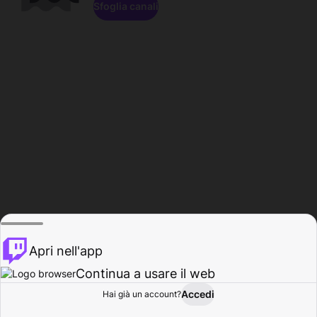
Sfoglia canali
Apri nell'app
Continua a usare il web
Accedi
Hai già un account?
Base
Sfoglia
Attività
Profilo