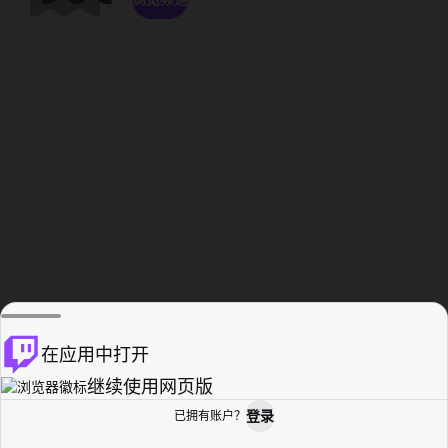
在应用中打开
继续使用网页版
登录
已拥有账户？
主页
浏览
活动纪录
个人资料