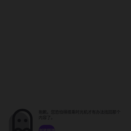
抱歉。您恐怕得搭乘时光机才有办法找回那个
内容了。
浏览频道