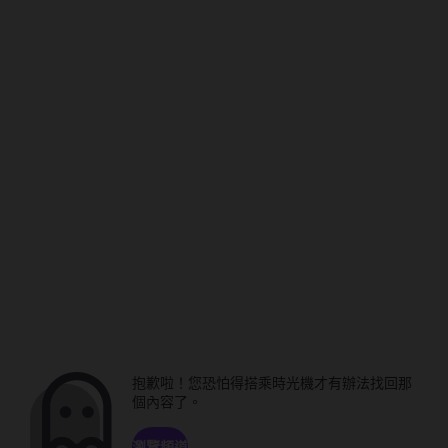
抱歉啦！您恐怕得搭乘時光機才有辦法找回那
個內容了。
瀏覽頻道