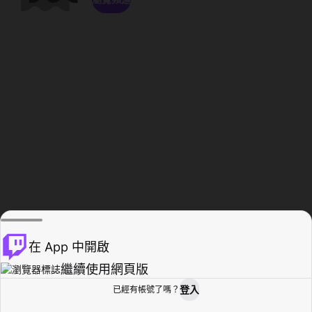
在 App 中開啟
繼續使用網頁版
登入
已經有帳號了嗎？
創作者基地
瀏覽
活動紀錄
個人檔案