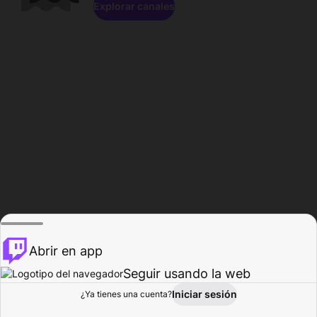
Explorar canales
Abrir en app
Seguir usando la web
Iniciar sesión
Página del
¿Ya tienes una cuenta?
Explorar
Actividad
Perfil
Creador