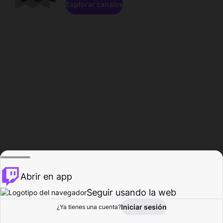
Explorar canales
Abrir en app
Seguir usando la web
Iniciar sesión
Página del
¿Ya tienes una cuenta?
Explorar
Actividad
Perfil
Creador