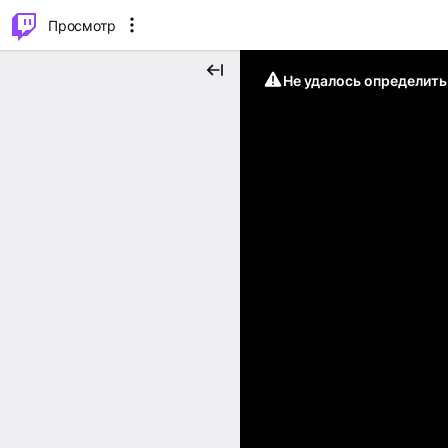
.
⌥
P
Просмотр
Не удалось определит