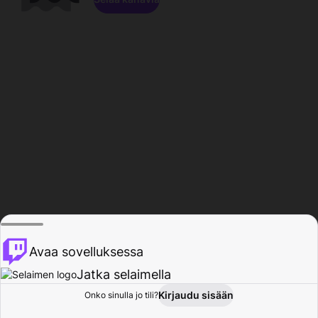
Avaa sovelluksessa
Jatka selaimella
Kirjaudu sisään
Onko sinulla jo tili?
Koti
Selaa
Toiminta
Profiili