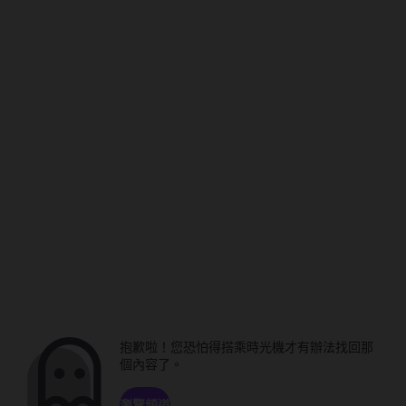
抱歉啦！您恐怕得搭乘時光機才有辦法找回那
個內容了。
瀏覽頻道