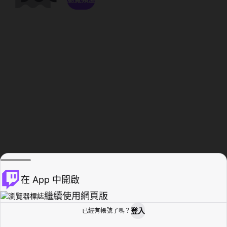
在 App 中開啟
繼續使用網頁版
登入
已經有帳號了嗎？
創作者基地
瀏覽
活動紀錄
個人檔案