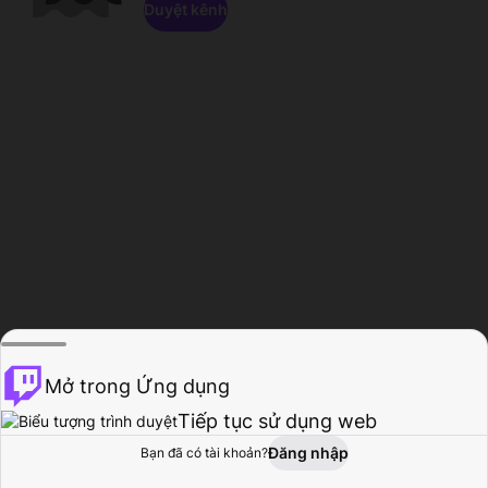
Duyệt kênh
Mở trong Ứng dụng
Tiếp tục sử dụng web
Đăng nhập
Bạn đã có tài khoản?
Trang chủ
Duyệt
Hoạt động
Hồ sơ