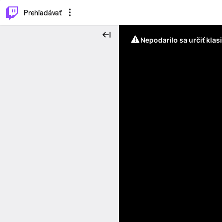
..
⌥
P
Prehľadávať
Nepodarilo sa určiť klas