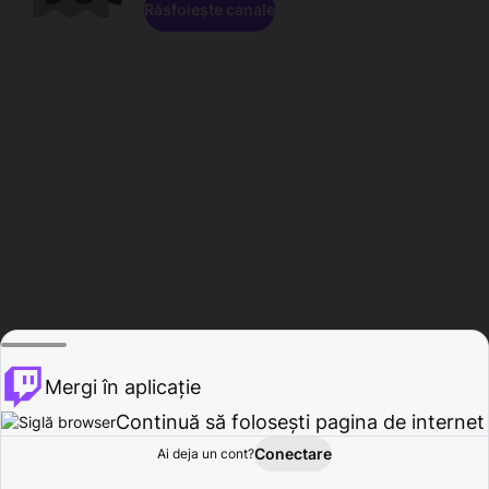
Răsfoiește canale
Mergi în aplicație
Continuă să folosești pagina de internet
Conectare
Ai deja un cont?
Acasă
Răsfoire
Activitate
Profil