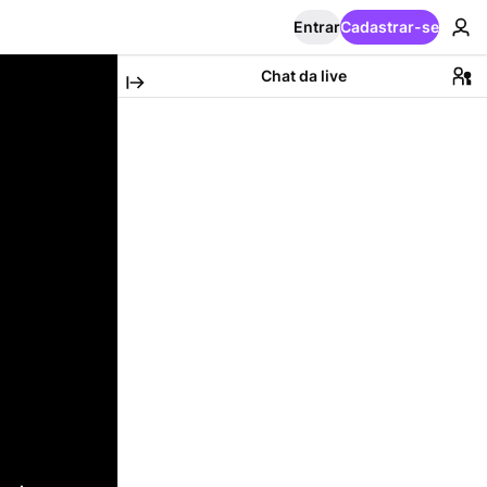
Entrar
Cadastrar-se
Chat da live