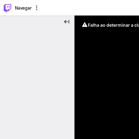
⌥
P
Navegar
Falha ao determinar a c