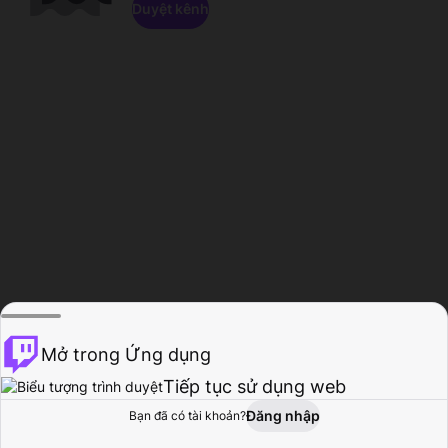
Duyệt kênh
Mở trong Ứng dụng
Tiếp tục sử dụng web
Đăng nhập
Bạn đã có tài khoản?
Trang chủ
Duyệt
Hoạt động
Hồ sơ