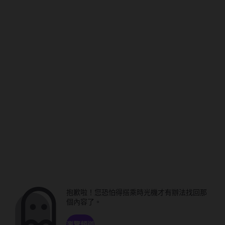
抱歉啦！您恐怕得搭乘時光機才有辦法找回那
個內容了。
瀏覽頻道