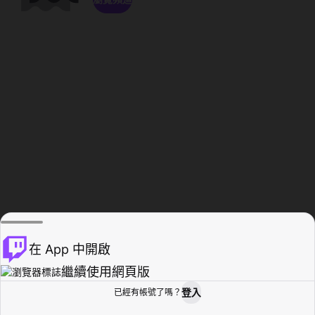
在 App 中開啟
繼續使用網頁版
登入
已經有帳號了嗎？
創作者基地
瀏覽
活動紀錄
個人檔案