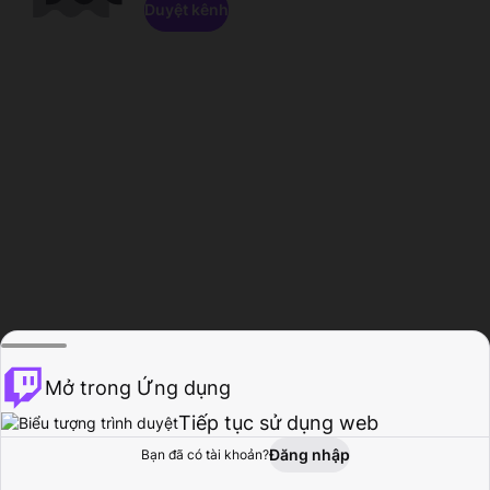
Duyệt kênh
Mở trong Ứng dụng
Tiếp tục sử dụng web
Đăng nhập
Bạn đã có tài khoản?
Trang chủ
Duyệt
Hoạt động
Hồ sơ