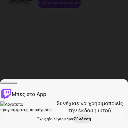
Αναζήτηση καναλιών
Μπες στο App
Συνέχισε να χρησιμοποιείς
την έκδοση ιστού
Σύνδεση
Έχεις ήδη λογαριασμό;
Αρχική σελίδα
Περιήγηση
Δραστηριότητα
Προφίλ