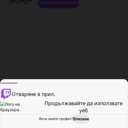
Преглед на каналите
Отваряне в прил.
Продължавайте да използвате
уеб
Влизане
Вече имате профил?
Начало
Преглед
Активност
Профил