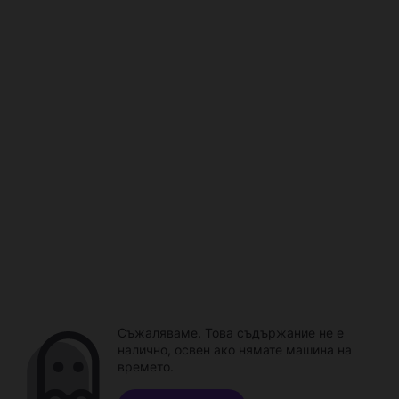
Съжаляваме. Това съдържание не е
налично, освен ако нямате машина на
времето.