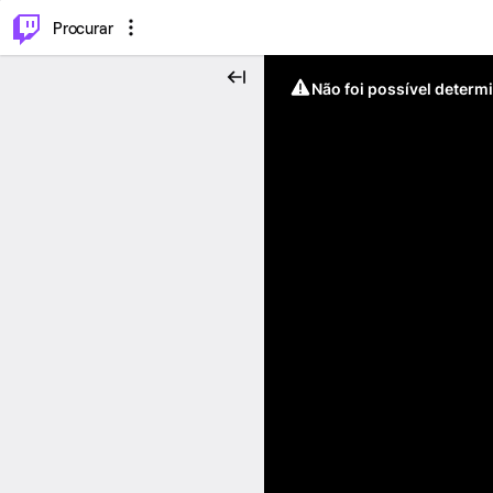
.
⌥
P
Procurar
Não foi possível determ