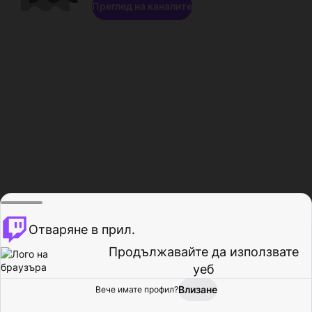
Преглед на каналите
Отваряне в прил.
Продължавайте да използвате
уеб
Влизане
Вече имате профил?
Начало
Преглед
Активност
Профил