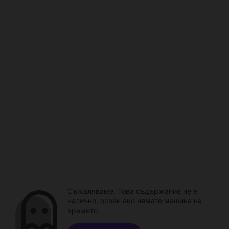
Съжаляваме. Това съдържание не е
налично, освен ако нямате машина на
времето.