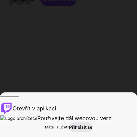
Otevřít v aplikaci
Používejte dál webovou verzi
Přihlásit se
Máte již účet?
Domů
Procházet
Aktivita
Profil