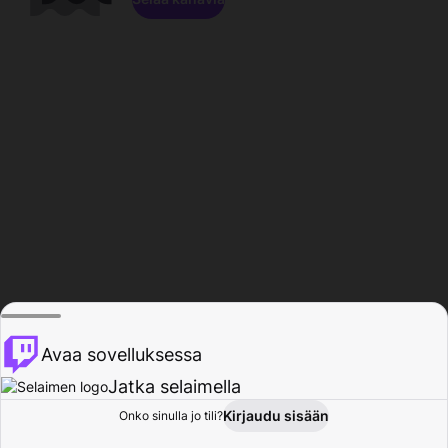
Avaa sovelluksessa
Jatka selaimella
Kirjaudu sisään
Onko sinulla jo tili?
Koti
Selaa
Toiminta
Profiili