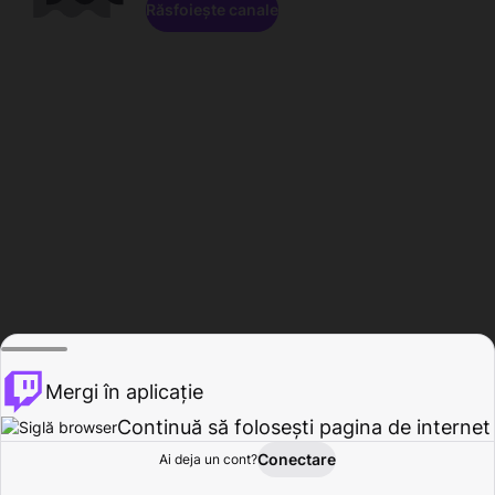
Răsfoiește canale
Mergi în aplicație
Continuă să folosești pagina de internet
Conectare
Ai deja un cont?
Acasă
Răsfoire
Activitate
Profil