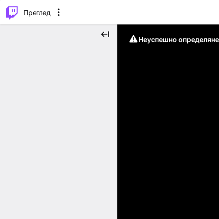
м...
⌥
P
Преглед
Неуспешно определяне