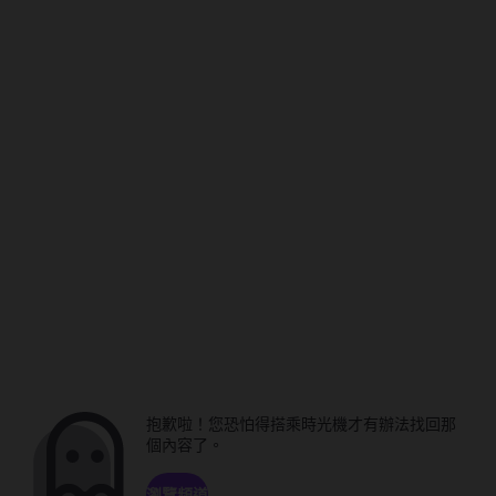
抱歉啦！您恐怕得搭乘時光機才有辦法找回那
個內容了。
瀏覽頻道