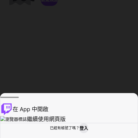
在 App 中開啟
繼續使用網頁版
登入
已經有帳號了嗎？
創作者基地
瀏覽
活動紀錄
個人檔案