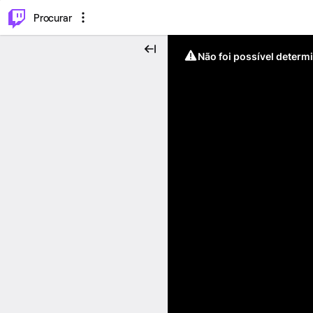
.
⌥
P
Procurar
Não foi possível determ