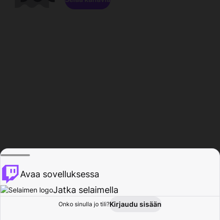
Avaa sovelluksessa
Jatka selaimella
Kirjaudu sisään
Onko sinulla jo tili?
Koti
Selaa
Toiminta
Profiili