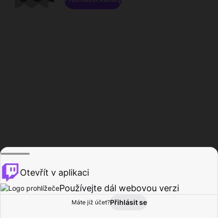
Otevřít v aplikaci
Používejte dál webovou verzi
Přihlásit se
Máte již účet?
Domů
Procházet
Aktivita
Profil