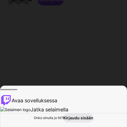
Avaa sovelluksessa
Jatka selaimella
Kirjaudu sisään
Onko sinulla jo tili?
Koti
Selaa
Toiminta
Profiili