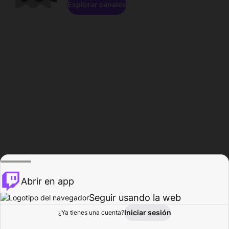
Explorar canales
Abrir en app
Seguir usando la web
Iniciar sesión
Página del
¿Ya tienes una cuenta?
Explorar
Actividad
Perfil
Creador