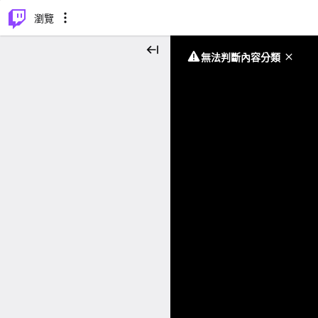
⌥
P
瀏覽
無法判斷內容分類