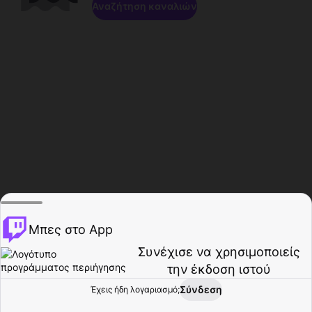
Αναζήτηση καναλιών
Μπες στο App
Συνέχισε να χρησιμοποιείς
την έκδοση ιστού
Σύνδεση
Έχεις ήδη λογαριασμό;
Αρχική σελίδα
Περιήγηση
Δραστηριότητα
Προφίλ