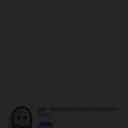
抱歉。您恐怕得搭乘时光机才有办法找回那个
内容了。
浏览频道