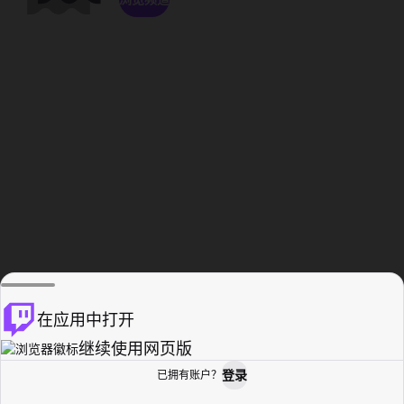
在应用中打开
继续使用网页版
登录
已拥有账户？
主页
浏览
活动纪录
个人资料