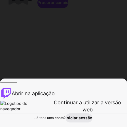
Procurar canais
Abrir na aplicação
Continuar a utilizar a versão
web
Iniciar sessão
Já tens uma conta?
Página inicial
Procurar
Atividade
Perfil