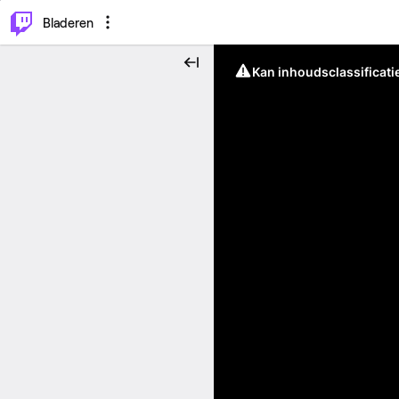
⌥
P
Bladeren
Kan inhoudsclassificati