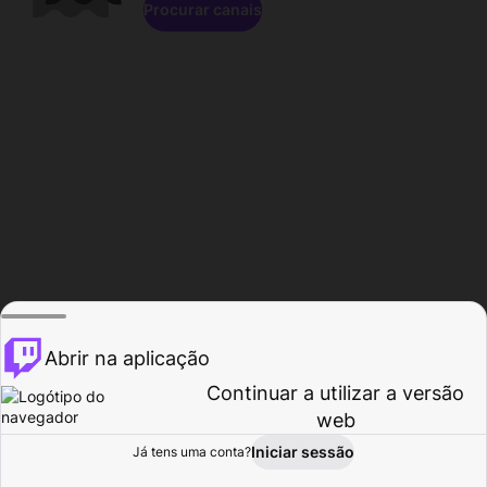
Procurar canais
Abrir na aplicação
Continuar a utilizar a versão
web
Iniciar sessão
Já tens uma conta?
Página inicial
Procurar
Atividade
Perfil