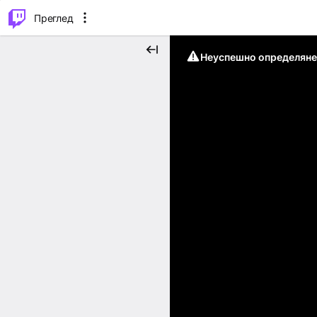
м...
⌥
P
Преглед
Неуспешно определяне