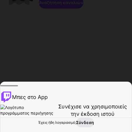
Αναζήτηση καναλιών
Μπες στο App
Συνέχισε να χρησιμοποιείς
την έκδοση ιστού
Σύνδεση
Έχεις ήδη λογαριασμό;
Αρχική σελίδα
Περιήγηση
Δραστηριότητα
Προφίλ