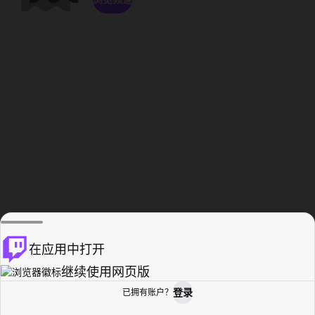
在应用中打开
继续使用网页版
登录
已拥有账户？
主页
浏览
活动纪录
个人资料