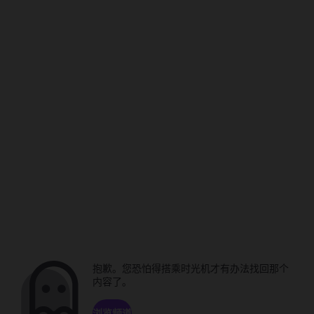
抱歉。您恐怕得搭乘时光机才有办法找回那个
内容了。
浏览频道