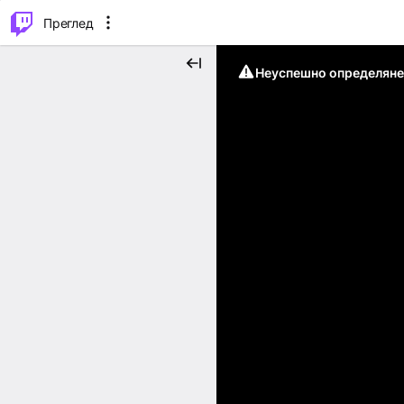
м...
⌥
P
Преглед
Неуспешно определяне