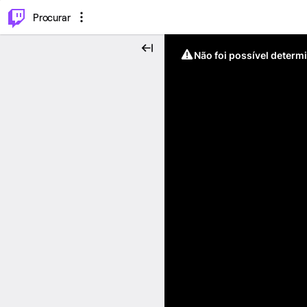
.
⌥
P
Procurar
Não foi possível determ