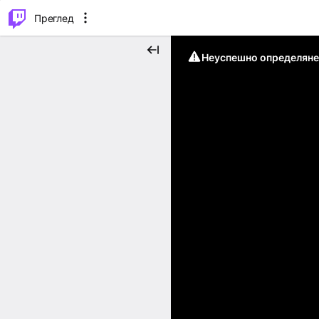
м...
⌥
P
Преглед
Неуспешно определяне