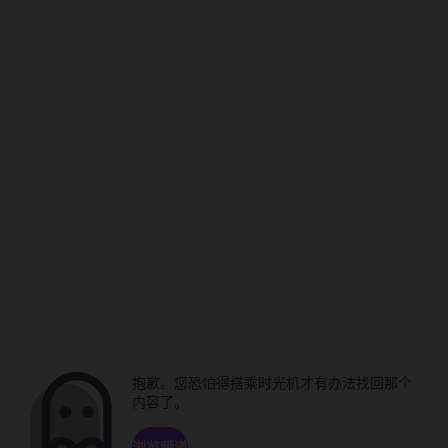
抱歉。您恐怕得搭乘时光机才有办法找回那个
内容了。
浏览频道