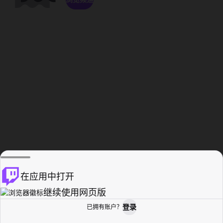
在应用中打开
继续使用网页版
登录
已拥有账户？
主页
浏览
活动纪录
个人资料