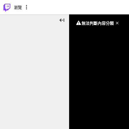
⌥
P
瀏覽
無法判斷內容分類