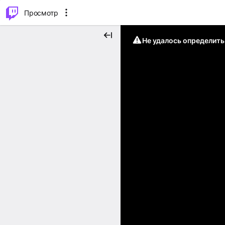
.
⌥
P
Просмотр
Не удалось определит